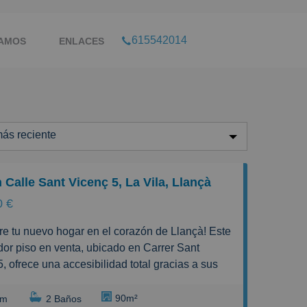
615542014
TAMOS
ENLACES
ás reciente
ás reciente
 Calle Sant Vicenç 5, La Vila, Llançà
enos reciente
0 €
aratos
aros
or piso en venta, ubicado en Carrer Sant
equeños
5, ofrece una accesibilidad total gracias a sus
 ascensor, ideal para personas con movilidad
randes
 o para quienes utilizan carritos de bebé. Con
90m²
rm
2 Baños