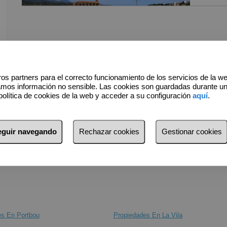
90 m² co
salón-co
abre a u
parking 
disfruta
os partners para el correcto funcionamiento de los servicios de la w
La propi
amos información no sensible. Las cookies son guardadas durante u
dormitor
política de cookies de la web y acceder a su configuración
aquí
.
acceso a
doble qu
dormitor
seguir navegando
Rechazar cookies
Gestionar cookies
cuenta 
día, faci
butano y
aseguran
Situado 
de supe
es En Portbou
Propiedades En La Vila
de disfr