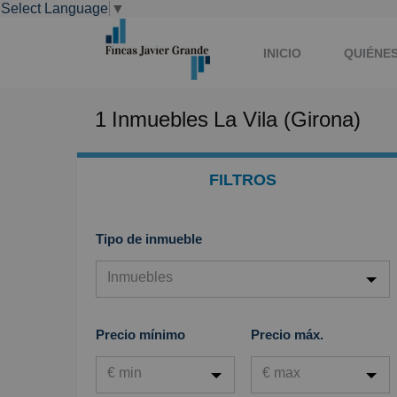
Select Language
▼
INICIO
QUIÉNE
1
Inmuebles
La Vila (Girona)
FILTROS
Tipo de inmueble
Inmuebles
Inmuebles
Precio mínimo
Precio máx.
Viviendas
€ min
€ max
Garaje